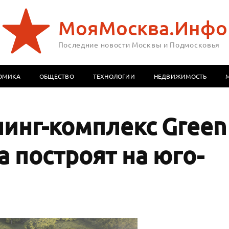
МояМосква.Инфо
Последние новости Москвы и Подмосковья
ОМИКА
ОБЩЕСТВО
ТЕХНОЛОГИИ
НЕДВИЖИМОСТЬ
инг-комплекс Green
a построят на юго-