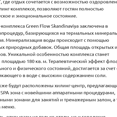
, где отдых сочетается с возможностью оздоровлен
линг-комплексе, позволяют гостям полностью
еское и эмоциональное состояние.
комплекса Green Flow Skandinaviya заключена в
опроцедур, базирующихся на термальных минерал
ня. Минерализация воды происходит с помощью
ых природных добавок. Общая площадь открытых 
тров. Уникальной особенностью комплекса станет
 площадью 180 кв. м. Терапевтический эффект флоа
ого и физического состояний, достигается за счет
икающего в воде с высоким содержанием соли.
также будут расположены хилинг-центр, предлагающ
 SPA зона с новейшими аппаратными процедурами,
ными зонами для занятий и тренажерным залом, а 
м меню.
, открываем не только отели, но и городские