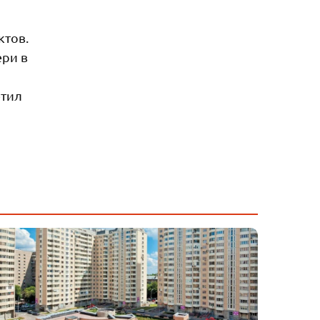
ктов.
ери в
етил