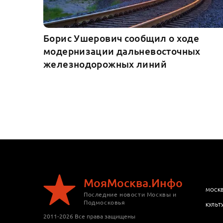
Борис Ушерович сообщил о ходе
модернизации дальневосточных
железнодорожных линий
МояМосква.Инфо
МОСК
Последние новости Москвы и
Подмосковья
КУЛЬТ
2011-2026 Все права защищены