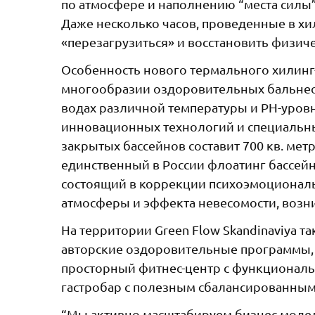
по атмосфере и наполнению “места силы”
Даже несколько часов, проведенные в хи
«перезагрузиться» и восстановить физич
Особенность нового термального хилинг-
многообразии оздоровительных бальне
водах различной температуры и PH-уров
инновационных технологий и специальн
закрытых бассейнов составит 700 кв. ме
единственный в России флоатинг бассейн
состоящий в коррекции психоэмоциональн
атмосферы и эффекта невесомости, возн
На территории Green Flow Skandinaviya 
авторские оздоровительные программы,
просторный фитнес-центр с функциональ
гастробар с полезным сбалансированны
“Мы активно масштабируем бизнес-модель