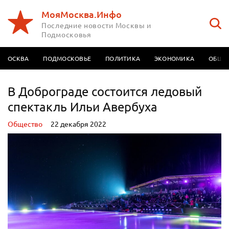
МояМосква.Инфо
Последние новости Москвы и
Подмосковья
МОСКВА
ПОДМОСКОВЬЕ
ПОЛИТИКА
ЭКОНОМИКА
ОБЩЕ
В Доброграде состоится ледовый
спектакль Ильи Авербуха
Oбщество
22 декабря 2022