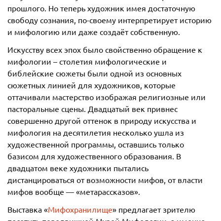
прошлого. Но теперь художник имея достаточную
свободу сознания, по-своему интерпретирует историю
и мифологию или даже создаёт собственную.
Искусству всех эпох было свойственно обращение к
мифологии – столетия мифологические и
библейские сюжеты были одной из основных
сюжетных линией для художников, которые
оттачивали мастерство изображая религиозные или
пасторальные сцены. Двадцатый век привнес
совершенно другой оттенок в природу искусства и
мифология на десятилетия несколько ушла из
художественной программы, оставшись только
базисом для художественного образования. В
двадцатом веке художники пытались
дистанцироваться от возможности мифов, от власти
мифов вообще — «метарассказов».
Выставка «
Мифохранилище
» предлагает зрителю
посетить передвижной Музей Мифологии, а именно