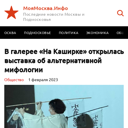
МояМосква.Инфо
Последние новости Москвы и
Подмосковья
МОСКВА
ПОДМОСКОВЬЕ
ПОЛИТИКА
ЭКОНОМИКА
ОБЩЕ
В галерее «На Каширке» открылась
выставка об альтернативной
мифологии
Oбщество
1 февраля 2023