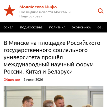
МояМосква.Инфо
Последние новости Москвы и
Подмосковья
МОСКВА
ПОДМОСКОВЬЕ
ПОЛИТИКА
ЭКОНОМИКА
ОБЩЕ
В Минске на площадке Российского
государственного социального
университета прошёл
международный научный форум
России, Китая и Беларуси
Oбщество
9 июня 2026