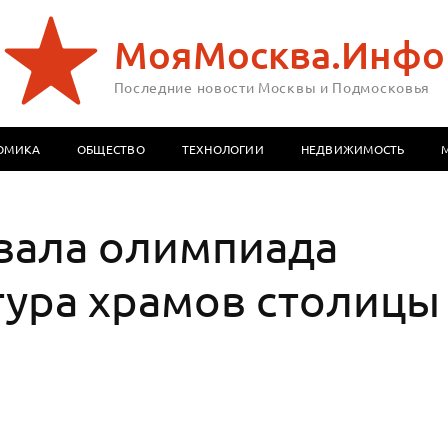
МояМосква.Инфо
Последние новости Москвы и Подмосковья
ОМИКА
ОБЩЕСТВО
ТЕХНОЛОГИИ
НЕДВИЖИМОСТЬ
овала олимпиада
тура храмов столицы