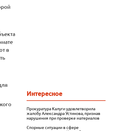
орой
бъекта
рмате
ют в
ть
для
Интересное
ского
Прокуратура Калуги удовлетворила
жалобу Александра Устинова, признав
нарушения при проверке материалов
Спорные ситуации в сфере