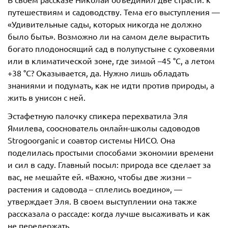
путешествиям и садоводству. Тема его выступления —
«Удивительные сады, которых никогда не должно
было быть». Возможно ли на самом деле вырастить
богато плодоносящий сад в полупустыне с суховеями
или в климатической зоне, где зимой –45 °С, а летом
+38 °С? Оказывается, да. Нужно лишь обладать
знаниями и подумать, как не идти против природы, а
жить в унисон с ней.
Эстафетную палочку спикера перехватила Эля
Ямилева, сооснователь онлайн-школы садоводов
Strogoorganic и соавтор системы НИСО. Она
поделилась простыми способами экономии времени
и сил в саду. Главный посыл: природа все сделает за
вас, не мешайте ей. «Важно, чтобы две жизни –
растения и садовода – сплелись воедино», —
утверждает Эля. В своем выступлении она также
рассказала о рассаде: когда лучше высаживать и как
не передержать.