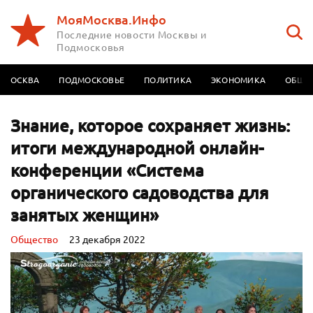
МояМосква.Инфо
Последние новости Москвы и
Подмосковья
МОСКВА
ПОДМОСКОВЬЕ
ПОЛИТИКА
ЭКОНОМИКА
ОБЩЕ
Знание, которое сохраняет жизнь:
итоги международной онлайн-
конференции «Система
органического садоводства для
занятых женщин»
Oбщество
23 декабря 2022