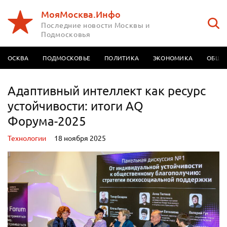
МояМосква.Инфо
Последние новости Москвы и
Подмосковья
МОСКВА
ПОДМОСКОВЬЕ
ПОЛИТИКА
ЭКОНОМИКА
ОБЩЕ
Адаптивный интеллект как ресурс
устойчивости: итоги AQ
Форума-2025
Технологии
18 ноября 2025