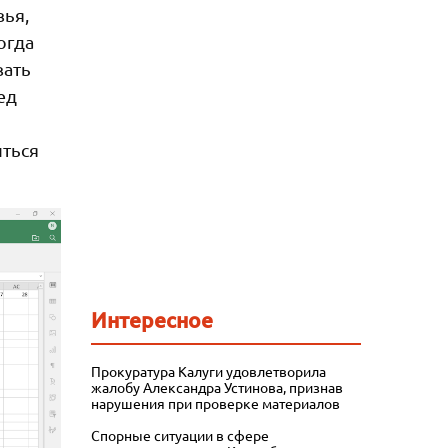
вья,
огда
вать
ед
иться
Интересное
Прокуратура Калуги удовлетворила
жалобу Александра Устинова, признав
нарушения при проверке материалов
Спорные ситуации в сфере