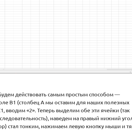
. Будем действовать самым простым способом —
поле B1 (столбец А мы оставим для наших полезных
1, вводим «2». Теперь выделим обе эти ячейки (так
оследовательность), наведем на правый нижний уго
ор) стал тонким, нажимаем левую кнопку мыши и т