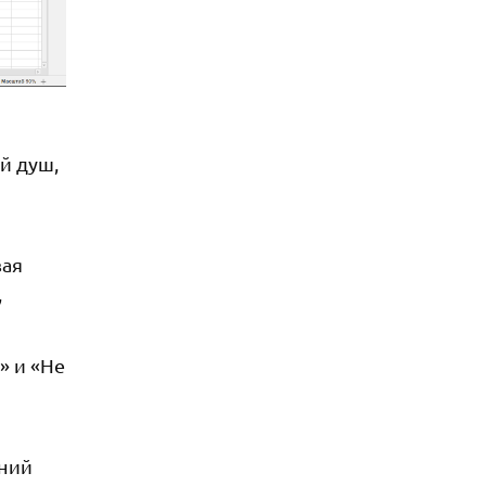
й душ,
вая
,
» и «Не
ений