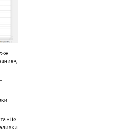
уже
вание»,
—
вки
та «Не
заливки