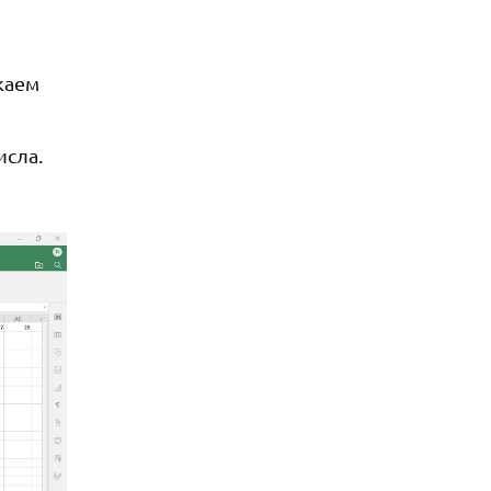
каем
исла.