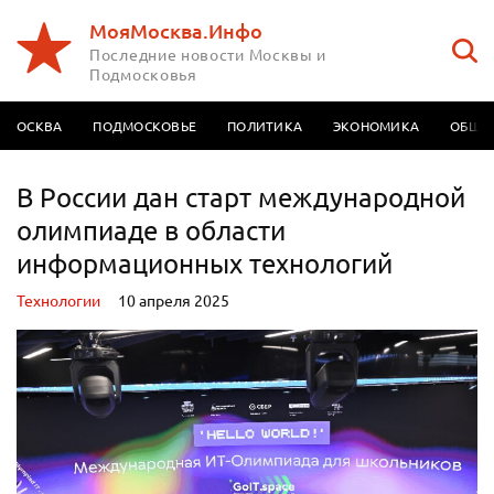
МояМосква.Инфо
Последние новости Москвы и
Подмосковья
МОСКВА
ПОДМОСКОВЬЕ
ПОЛИТИКА
ЭКОНОМИКА
ОБЩЕ
В России дан старт международной
олимпиаде в области
информационных технологий
Технологии
10 апреля 2025