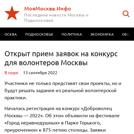
МояМосква.Инфо
Последние новости Москвы и
Подмосковья
МОСКВА
ПОДМОСКОВЬЕ
ПОЛИТИКА
ЭКОНОМИКА
ОБЩЕ
Открыт прием заявок на конкурс
для волонтеров Москвы
В мире
13 сентября 2022
Участники не только представят свои проекты, но и
будут решать задания из реальной волонтерской
практики.
Началась регистрация на конкурс «Доброволец
Москвы — 2022». Об этом объявили на фестивале
«Город неравнодушных» в Парке Горького,
приуроченном к 875-летию столицы. Заявки