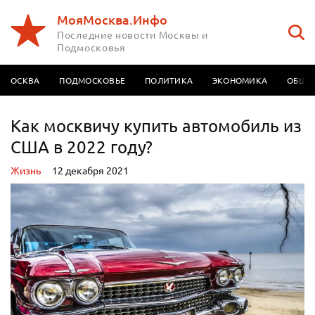
МояМосква.Инфо
Последние новости Москвы и
Подмосковья
МОСКВА
ПОДМОСКОВЬЕ
ПОЛИТИКА
ЭКОНОМИКА
ОБЩЕ
Как москвичу купить автомобиль из
США в 2022 году?
Жизнь
12 декабря 2021