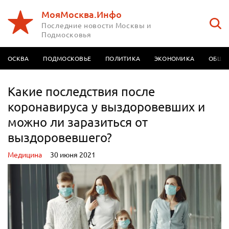
МояМосква.Инфо
Последние новости Москвы и
Подмосковья
МОСКВА
ПОДМОСКОВЬЕ
ПОЛИТИКА
ЭКОНОМИКА
ОБЩЕ
Какие последствия после
коронавируса у выздоровевших и
можно ли заразиться от
выздоровевшего?
Медицина
30 июня 2021