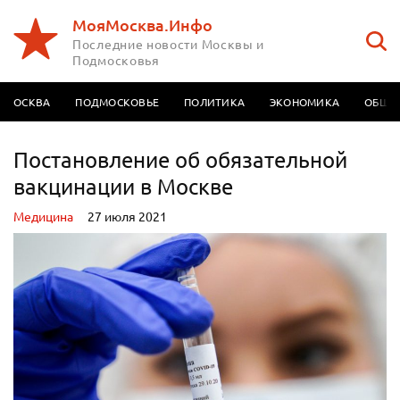
МояМосква.Инфо
Последние новости Москвы и
Подмосковья
МОСКВА
ПОДМОСКОВЬЕ
ПОЛИТИКА
ЭКОНОМИКА
ОБЩЕ
Постановление об обязательной
вакцинации в Москве
Медицина
27 июля 2021