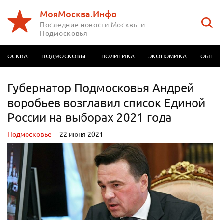
МояМосква.Инфо
Последние новости Москвы и
Подмосковья
МОСКВА
ПОДМОСКОВЬЕ
ПОЛИТИКА
ЭКОНОМИКА
ОБЩЕ
Губернатор Подмосковья Андрей
воробьев возглавил список Единой
России на выборах 2021 года
Подмосковье
22 июня 2021