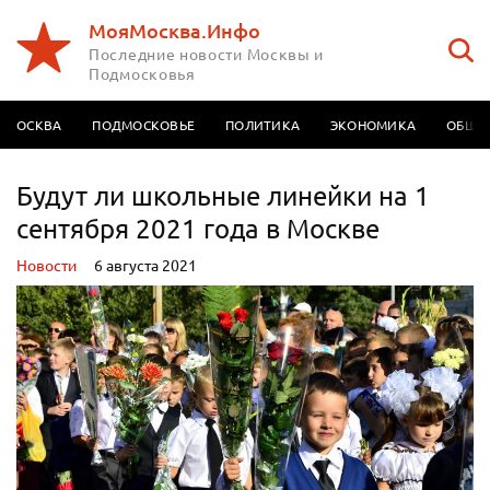
МояМосква.Инфо
Последние новости Москвы и
Подмосковья
МОСКВА
ПОДМОСКОВЬЕ
ПОЛИТИКА
ЭКОНОМИКА
ОБЩЕ
Будут ли школьные линейки на 1
сентября 2021 года в Москве
Новости
6 августа 2021