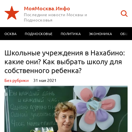
МояМосква.Инфо
Последние новости Москвы и
Подмосковья
МОСКВА
ПОДМОСКОВЬЕ
ПОЛИТИКА
ЭКОНОМИКА
ОБЩЕ
Школьные учреждения в Нахабино:
какие они? Как выбрать школу для
собственного ребенка?
Без рубрики
31 мая 2021